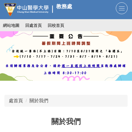
跳
教務處
到
主
網站地圖
回處首頁
回校首頁
要
內
容
區
處首頁
關於我們
關於我們