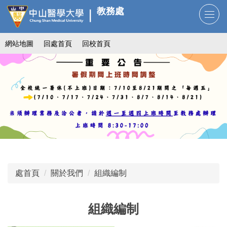
跳
教務處
到
主
網站地圖
回處首頁
回校首頁
要
內
容
區
處首頁
關於我們
組織編制
組織編制