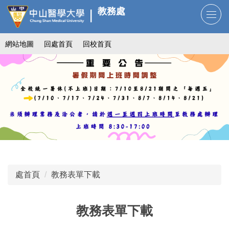
跳
教務處
到
主
網站地圖
回處首頁
回校首頁
要
內
容
區
處首頁
教務表單下載
教務表單下載