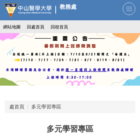
跳
教務處
到
主
網站地圖
回處首頁
回校首頁
要
內
容
區
處首頁
多元學習專區
多元學習專區