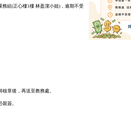
冊課務組(正心樓1樓 林盈潔小姐)，逾期不受
師核章後，再送至教務處。
必親簽。