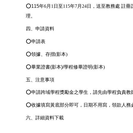
⭕115
年6月1日至115年7月24日，送至教務處 註
理。
四、申請資料
⭕
申請表
⭕
領據、存摺(影本)
⭕畢業證書(影本)/學程
修畢證明(影本)
五、注意事項
⭕申請跨域學程獎勵金之學生，請先由學程負責教
⭕收據填寫黃底部分即可，日期不用寫，領款人務
六、詳細資料下載