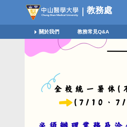
跳
教務處
到
主
要
關於我們
教務常見Q&A
內
容
區