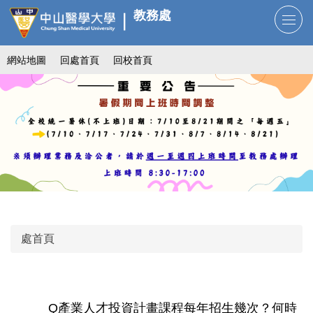
跳
教務處
到
主
網站地圖
回處首頁
回校首頁
要
內
容
區
處首頁
Q產業人才投資計畫課程每年招生幾次？何時